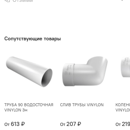
Сопутствующие товары
ТРУБА 90 ВОДОСТОЧНАЯ
СЛИВ ТРУБЫ VINYLON
КОЛЕНО
VINYLON 3м
VINYLO
613 ₽
207 ₽
21
От
От
От